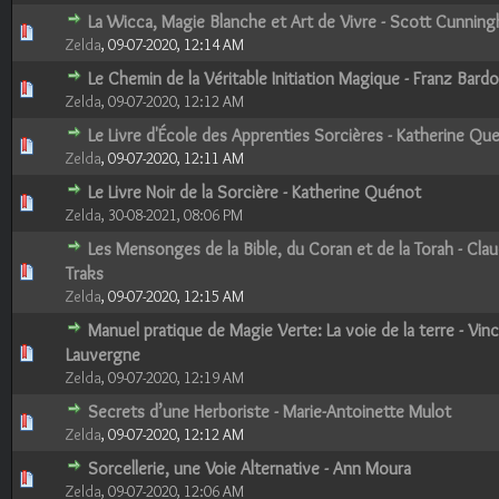
La Wicca, Magie Blanche et Art de Vivre - Scott Cunnin
0 Votes - 0 sur 5 en moyenne
1
2
3
4
5
Zelda
,
09-07-2020, 12:14 AM
Le Chemin de la Véritable Initiation Magique - Franz Bard
0 Votes - 0 sur 5 en moyenne
1
2
3
4
5
Zelda
,
09-07-2020, 12:12 AM
Le Livre d'École des Apprenties Sorcières - Katherine Qu
0 Votes - 0 sur 5 en moyenne
1
2
3
4
5
Zelda
,
09-07-2020, 12:11 AM
Le Livre Noir de la Sorcière - Katherine Quénot
0 Votes - 0 sur 5 en moyenne
1
2
3
4
5
Zelda
,
30-08-2021, 08:06 PM
Les Mensonges de la Bible, du Coran et de la Torah - Cla
0 Votes - 0 sur 5 en moyenne
1
2
3
4
5
Traks
Zelda
,
09-07-2020, 12:15 AM
Manuel pratique de Magie Verte: La voie de la terre - Vin
0 Votes - 0 sur 5 en moyenne
1
2
3
4
5
Lauvergne
Zelda
,
09-07-2020, 12:19 AM
Secrets d’une Herboriste - Marie-Antoinette Mulot
0 Votes - 0 sur 5 en moyenne
1
2
3
4
5
Zelda
,
09-07-2020, 12:12 AM
Sorcellerie, une Voie Alternative - Ann Moura
0 Votes - 0 sur 5 en moyenne
1
2
3
4
5
Zelda
,
09-07-2020, 12:06 AM