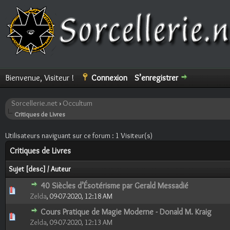
Bienvenue, Visiteur !
Connexion
S’enregistrer
Sorcellerie.net
›
Occultum
Critiques de Livres
Utilisateurs naviguant sur ce forum : 1 Visiteur(s)
Critiques de Livres
Sujet
[
desc
]
/
Auteur
40 Siècles d’Ésotérisme par Gerald Messadié
0 Votes - 0 sur 5 en moyenne
1
2
3
4
5
Zelda
,
09-07-2020, 12:18 AM
Cours Pratique de Magie Moderne - Donald M. Kraig
0 Votes - 0 sur 5 en moyenne
1
2
3
4
5
Zelda
,
09-07-2020, 12:13 AM