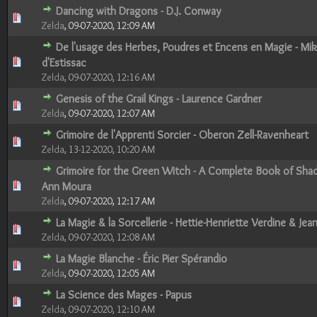
Dancing with Dragons - D.J. Conway
0 Votes - 0 sur 5 en moyenne
1
2
3
4
5
Zelda
,
09-07-2020, 12:09 AM
De l'usage des Herbes, Poudres et Encens en Magie - Mik
0 Votes - 0 sur 5 en moyenne
1
2
3
4
5
d'Estissac
Zelda
,
09-07-2020, 12:16 AM
Genesis of the Grail Kings - Laurence Gardner
0 Votes - 0 sur 5 en moyenne
1
2
3
4
5
Zelda
,
09-07-2020, 12:07 AM
Grimoire de l'Apprenti Sorcier - Oberon Zell-Ravenheart
0 Votes - 0 sur 5 en moyenne
1
2
3
4
5
Zelda
,
13-12-2020, 10:20 AM
Grimoire for the Green Witch - A Complete Book of Sha
0 Votes - 0 sur 5 en moyenne
1
2
3
4
5
Ann Moura
Zelda
,
09-07-2020, 12:17 AM
La Magie & la Sorcellerie - Hettie-Henriette Verdine & Jea
0 Votes - 0 sur 5 en moyenne
1
2
3
4
5
Zelda
,
09-07-2020, 12:08 AM
La Magie Blanche - Éric Pier Spérandio
0 Votes - 0 sur 5 en moyenne
1
2
3
4
5
Zelda
,
09-07-2020, 12:05 AM
La Science des Mages - Papus
0 Votes - 0 sur 5 en moyenne
1
2
3
4
5
Zelda
,
09-07-2020, 12:10 AM