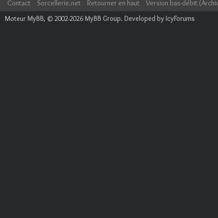
Contact
Sorcellerie.net
Retourner en haut
Version bas-débit (Archi
Moteur
MyBB
, © 2002-2026
MyBB Group
.
Developed by IcyForums