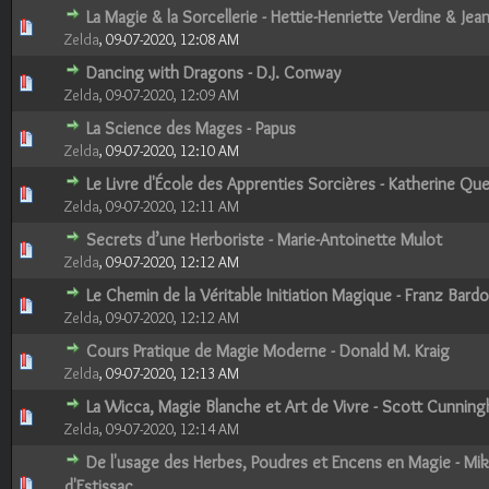
La Magie & la Sorcellerie - Hettie-Henriette Verdine & Jea
0 Votes - 0 sur 5 en moyenne
1
2
3
4
5
Zelda
,
09-07-2020, 12:08 AM
Dancing with Dragons - D.J. Conway
0 Votes - 0 sur 5 en moyenne
1
2
3
4
5
Zelda
,
09-07-2020, 12:09 AM
La Science des Mages - Papus
0 Votes - 0 sur 5 en moyenne
1
2
3
4
5
Zelda
,
09-07-2020, 12:10 AM
Le Livre d'École des Apprenties Sorcières - Katherine Qu
0 Votes - 0 sur 5 en moyenne
1
2
3
4
5
Zelda
,
09-07-2020, 12:11 AM
Secrets d’une Herboriste - Marie-Antoinette Mulot
0 Votes - 0 sur 5 en moyenne
1
2
3
4
5
Zelda
,
09-07-2020, 12:12 AM
Le Chemin de la Véritable Initiation Magique - Franz Bard
0 Votes - 0 sur 5 en moyenne
1
2
3
4
5
Zelda
,
09-07-2020, 12:12 AM
Cours Pratique de Magie Moderne - Donald M. Kraig
0 Votes - 0 sur 5 en moyenne
1
2
3
4
5
Zelda
,
09-07-2020, 12:13 AM
La Wicca, Magie Blanche et Art de Vivre - Scott Cunnin
0 Votes - 0 sur 5 en moyenne
1
2
3
4
5
Zelda
,
09-07-2020, 12:14 AM
De l'usage des Herbes, Poudres et Encens en Magie - Mik
0 Votes - 0 sur 5 en moyenne
1
2
3
4
5
d'Estissac