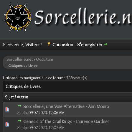
Bienvenue, Visiteur !
Connexion
S’enregistrer
Sorcellerie.net
›
Occultum
Critiques de Livres
Utilisateurs naviguant sur ce forum : 1 Visiteur(s)
Critiques de Livres
Sujet
/
Auteur
Sorcellerie, une Voie Alternative - Ann Moura
0 Votes - 0 sur 5 en moyenne
1
2
3
4
5
Zelda
,
09-07-2020, 12:06 AM
Genesis of the Grail Kings - Laurence Gardner
0 Votes - 0 sur 5 en moyenne
1
2
3
4
5
Zelda
,
09-07-2020, 12:07 AM