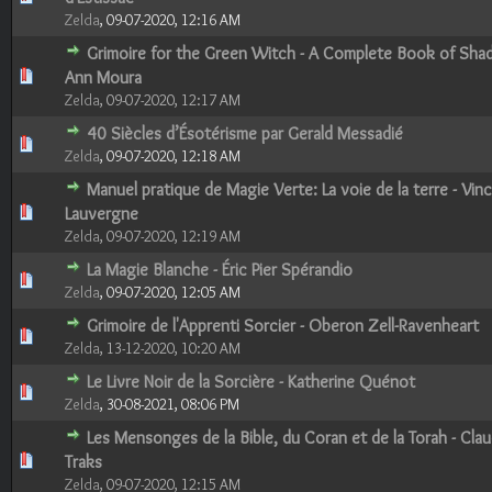
Zelda
,
09-07-2020, 12:16 AM
Grimoire for the Green Witch - A Complete Book of Sha
0 Votes - 0 sur 5 en moyenne
1
2
3
4
5
Ann Moura
Zelda
,
09-07-2020, 12:17 AM
40 Siècles d’Ésotérisme par Gerald Messadié
0 Votes - 0 sur 5 en moyenne
1
2
3
4
5
Zelda
,
09-07-2020, 12:18 AM
Manuel pratique de Magie Verte: La voie de la terre - Vin
0 Votes - 0 sur 5 en moyenne
1
2
3
4
5
Lauvergne
Zelda
,
09-07-2020, 12:19 AM
La Magie Blanche - Éric Pier Spérandio
0 Votes - 0 sur 5 en moyenne
1
2
3
4
5
Zelda
,
09-07-2020, 12:05 AM
Grimoire de l'Apprenti Sorcier - Oberon Zell-Ravenheart
0 Votes - 0 sur 5 en moyenne
1
2
3
4
5
Zelda
,
13-12-2020, 10:20 AM
Le Livre Noir de la Sorcière - Katherine Quénot
0 Votes - 0 sur 5 en moyenne
1
2
3
4
5
Zelda
,
30-08-2021, 08:06 PM
Les Mensonges de la Bible, du Coran et de la Torah - Cla
0 Votes - 0 sur 5 en moyenne
1
2
3
4
5
Traks
Zelda
,
09-07-2020, 12:15 AM