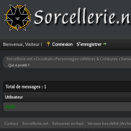
Bienvenue, Visiteur !
Connexion
S’enregistrer
Sorcellerie.net
›
Occultum
›
Personnages célèbres & Créatures
›
Samaë
Qui a posté ?
Total de messages : 1
Utilisateur
Zelda
Contact
Sorcellerie.net
Retourner en haut
Version bas-débit (Archi