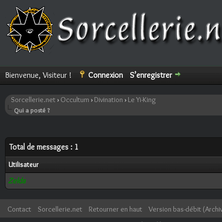
Bienvenue, Visiteur !
Connexion
S’enregistrer
Sorcellerie.net
›
Occultum
›
Divination
›
Le Yi-King
Qui a posté ?
Total de messages : 1
Utilisateur
Zelda
Contact
Sorcellerie.net
Retourner en haut
Version bas-débit (Archi