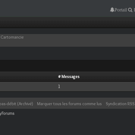
Portail
n Cartomancie
# Messages
1
bas-débit (Archivé)
Marquer tous les forums comme lus
Syndication RSS
cyForums