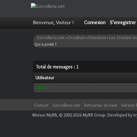
Bienvenue, Visiteur !
Connexion
S’enregistrer
Sorcellerie.net
›
Occultum
›
Divination
›
Les Oracles e
Qui a posté ?
Total de messages : 1
Utilisateur
Zelda
Contact
Sorcellerie.net
Retourner en haut
Version 
Moteur
MyBB
, © 2002-2026
MyBB Group
.
Developed by I