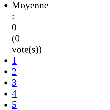
Moyenne
:
0
(0
vote(s))
1
2
3
4
5