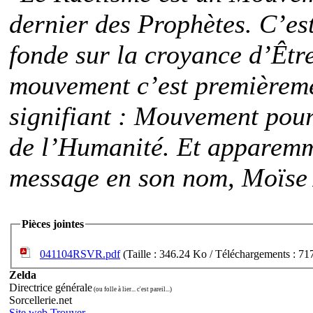
dernier des Prophètes. C’es
fonde sur la croyance d’Être
mouvement c’est première
signifiant : Mouvement pou
de l’Humanité. Et apparemm
message en son nom, Moïse 
Pièces jointes
041104RSVR.pdf
(Taille : 346.24 Ko / Téléchargements : 71
Zelda
Directrice générale
(ou folle à lier... c'est pareil...)
Sorcellerie.net
Site web
Trouver