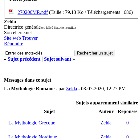
270206MR.pdf
(Taille : 79.13 Ko / Téléchargements : 686)
Zelda
Directrice générale
(ou folle à lier... c'est pareil...)
Sorcellerie.net
Site web
Trouver
Répondre
«
Sujet précédent
|
Sujet suivant
»
Messages dans ce sujet
La Mythologie Romaine
- par
Zelda
- 08-07-2020, 12:27 PM
Sujets apparemment similair
Sujet
Auteur
Réponses
La Mythologie Grecque
Zelda
0
La Mythologie Nordique
Zelda
0