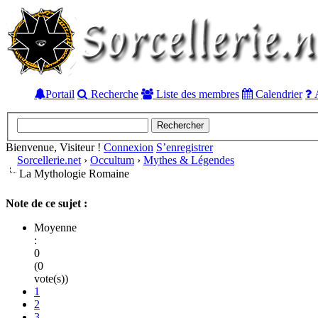
Portail
Recherche
Liste des membres
Calendrier
A
Bienvenue, Visiteur !
Connexion
S’enregistrer
Sorcellerie.net
›
Occultum
›
Mythes & Légendes
La Mythologie Romaine
Note de ce sujet :
Moyenne
:
0
(0
vote(s))
1
2
3