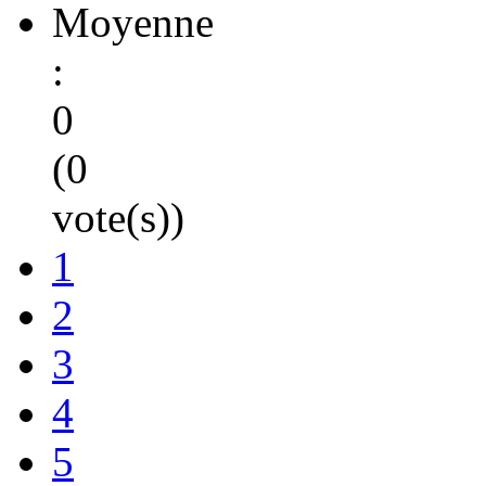
Moyenne
:
0
(0
vote(s))
1
2
3
4
5