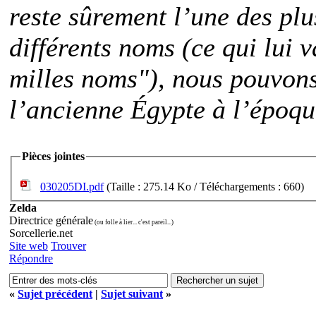
reste sûrement l’une des pl
différents noms (ce qui lui 
milles noms"), nous pouvons
l’ancienne Égypte à l’époq
Pièces jointes
030205DI.pdf
(Taille : 275.14 Ko / Téléchargements : 660)
Zelda
Directrice générale
(ou folle à lier... c'est pareil...)
Sorcellerie.net
Site web
Trouver
Répondre
«
Sujet précédent
|
Sujet suivant
»