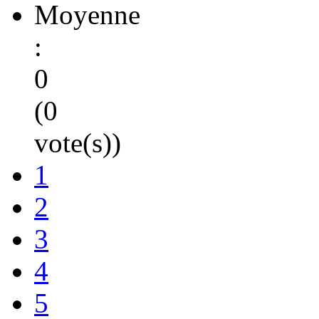
Moyenne
:
0
(0
vote(s))
1
2
3
4
5