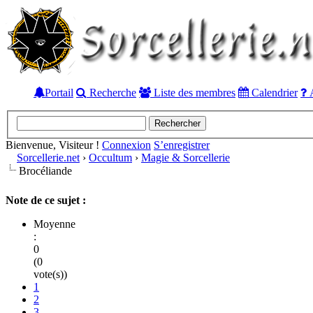
Portail
Recherche
Liste des membres
Calendrier
A
Bienvenue, Visiteur !
Connexion
S’enregistrer
Sorcellerie.net
›
Occultum
›
Magie & Sorcellerie
Brocéliande
Note de ce sujet :
Moyenne
:
0
(0
vote(s))
1
2
3