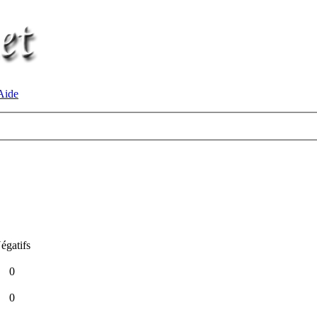
ide
égatifs
0
0