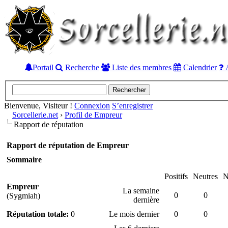
Portail
Recherche
Liste des membres
Calendrier
A
Bienvenue, Visiteur !
Connexion
S’enregistrer
Sorcellerie.net
›
Profil de Empreur
Rapport de réputation
Rapport de réputation de Empreur
Sommaire
Positifs
Neutres
N
Empreur
La semaine
0
0
(Sygmiah)
dernière
Réputation totale:
0
Le mois dernier
0
0