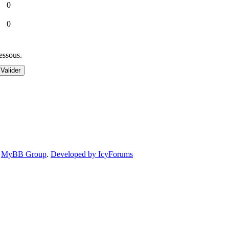
0
0
dessous.
6
MyBB Group
.
Developed by IcyForums