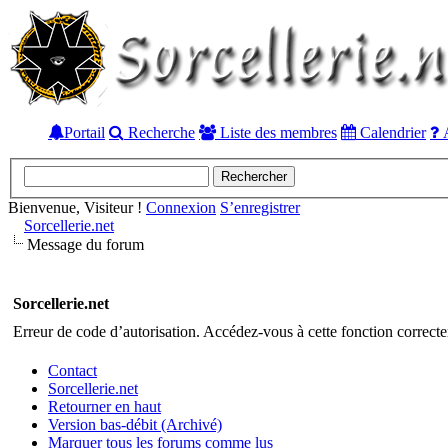
Portail
Recherche
Liste des membres
Calendrier
A
Bienvenue, Visiteur !
Connexion
S’enregistrer
Sorcellerie.net
Message du forum
Sorcellerie.net
Erreur de code d’autorisation. Accédez-vous à cette fonction correctem
Contact
Sorcellerie.net
Retourner en haut
Version bas-débit (Archivé)
Marquer tous les forums comme lus