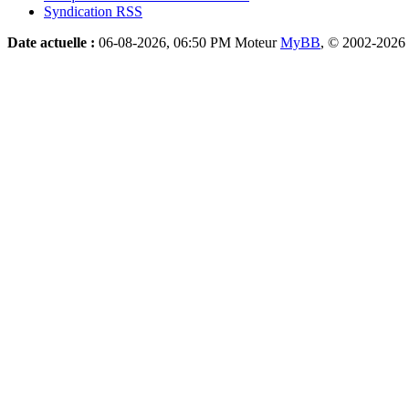
Syndication RSS
Date actuelle :
06-08-2026, 06:50 PM
Moteur
MyBB
, © 2002-2026