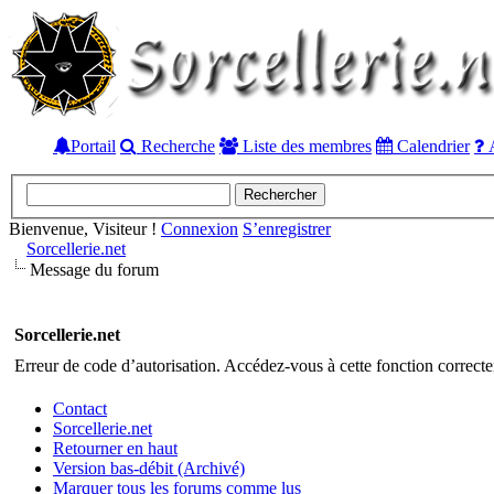
Portail
Recherche
Liste des membres
Calendrier
A
Bienvenue, Visiteur !
Connexion
S’enregistrer
Sorcellerie.net
Message du forum
Sorcellerie.net
Erreur de code d’autorisation. Accédez-vous à cette fonction correctem
Contact
Sorcellerie.net
Retourner en haut
Version bas-débit (Archivé)
Marquer tous les forums comme lus