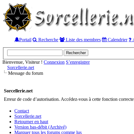
Portail
Recherche
Liste des membres
Calendrier
A
Bienvenue, Visiteur !
Connexion
S’enregistrer
Sorcellerie.net
Message du forum
Sorcellerie.net
Erreur de code d’autorisation. Accédez-vous à cette fonction correctem
Contact
Sorcellerie.net
Retourner en haut
Version bas-débit (Archivé)
Marquer tous les forums comme lus