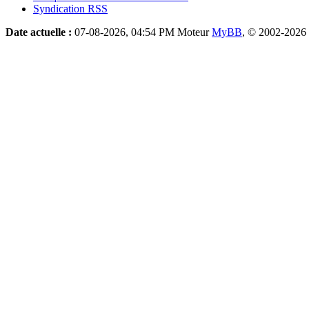
Syndication RSS
Date actuelle :
07-08-2026, 04:54 PM
Moteur
MyBB
, © 2002-2026