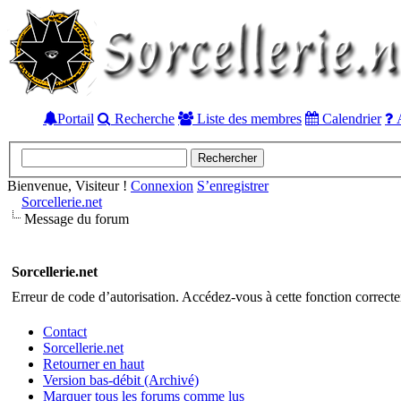
Portail
Recherche
Liste des membres
Calendrier
A
Bienvenue, Visiteur !
Connexion
S’enregistrer
Sorcellerie.net
Message du forum
Sorcellerie.net
Erreur de code d’autorisation. Accédez-vous à cette fonction correctem
Contact
Sorcellerie.net
Retourner en haut
Version bas-débit (Archivé)
Marquer tous les forums comme lus