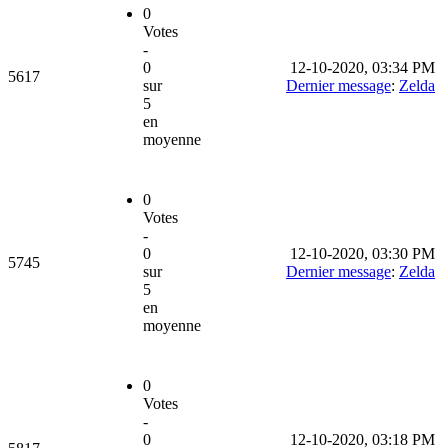
0
Votes
-
0
12-10-2020, 03:34 PM
5617
sur
Dernier message
:
Zelda
5
en
moyenne
0
Votes
-
0
12-10-2020, 03:30 PM
5745
sur
Dernier message
:
Zelda
5
en
moyenne
0
Votes
-
0
12-10-2020, 03:18 PM