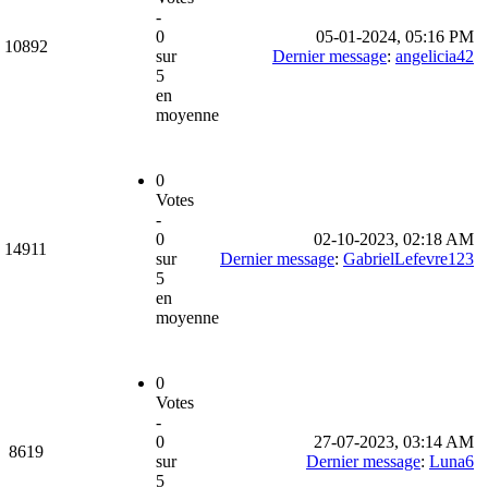
-
0
05-01-2024, 05:16 PM
10892
sur
Dernier message
:
angelicia42
5
en
moyenne
0
Votes
-
0
02-10-2023, 02:18 AM
14911
sur
Dernier message
:
GabrielLefevre123
5
en
moyenne
0
Votes
-
0
27-07-2023, 03:14 AM
8619
sur
Dernier message
:
Luna6
5