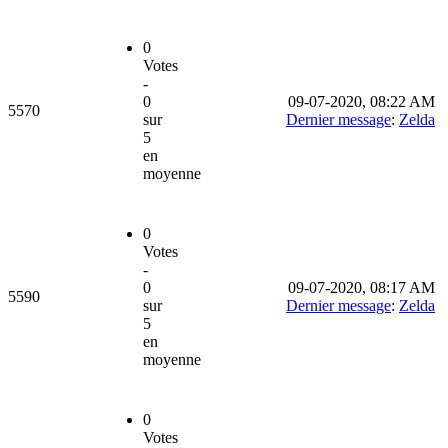
0
Votes
-
0
09-07-2020, 08:22 AM
5570
sur
Dernier message
:
Zelda
5
en
moyenne
0
Votes
-
0
09-07-2020, 08:17 AM
5590
sur
Dernier message
:
Zelda
5
en
moyenne
0
Votes