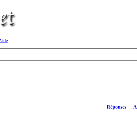
ide
Réponses
A