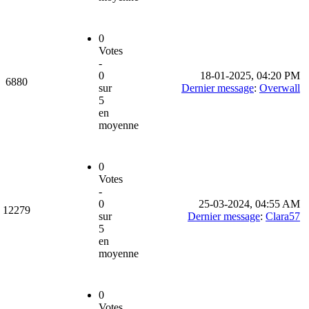
0
Votes
-
0
18-01-2025, 04:20 PM
6880
sur
Dernier message
:
Overwall
5
en
moyenne
0
Votes
-
0
25-03-2024, 04:55 AM
12279
sur
Dernier message
:
Clara57
5
en
moyenne
0
Votes