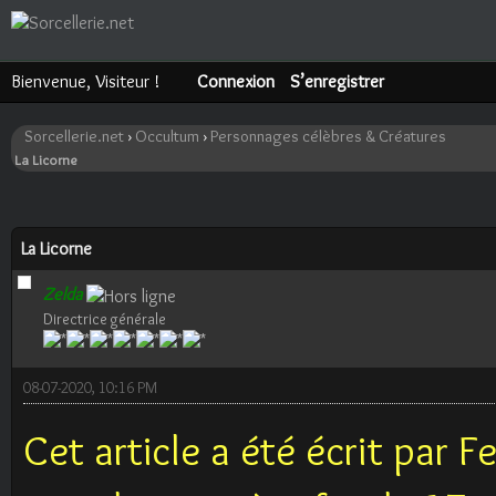
Bienvenue, Visiteur !
Connexion
S’enregistrer
Sorcellerie.net
›
Occultum
›
Personnages célèbres & Créatures
La Licorne
ote(s))
La Licorne
Zelda
Directrice générale
08-07-2020, 10:16 PM
Cet article a été écrit par F