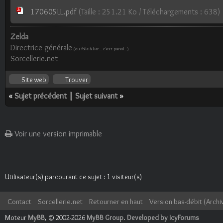
170605LL.pdf
(Taille : 251.21 Ko / Téléchargements : 638)
Zelda
Directrice générale
(ou folle à lier... c'est pareil...)
Sorcellerie.net
Site web
Trouver
«
Sujet précédent
|
Sujet suivant
»
Voir une version imprimable
Utilisateur(s) parcourant ce sujet : 1 visiteur(s)
Contact
Sorcellerie.net
Retourner en haut
Version bas-débit (Archi
Moteur
MyBB
, © 2002-2026
MyBB Group
.
Developed by IcyForums