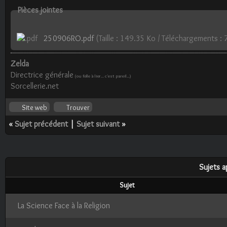
Pièces jointes
250906RO.pdf
(Taille : 149.35 Ko / Téléchargements : 
Zelda
Directrice générale
(ou folle à lier... c'est pareil...)
Sorcellerie.net
Site web
Trouver
«
Sujet précédent
|
Sujet suivant
»
Sujets a
Sujet
La Science Face à la Religion