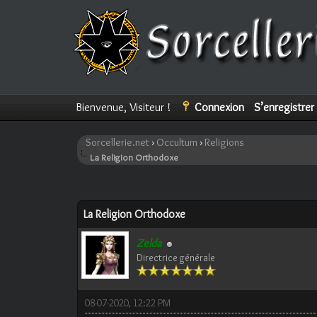
Bienvenue, Visiteur !
Connexion
S’enregistrer
Sorcellerie.net
›
Occultum
›
Religions
La Religion Orthodoxe
Moyenne : 0 (0 vote(s))
1
2
3
4
5
La Religion Orthodoxe
Zelda
Directrice générale
08-07-2020, 12:22 PM