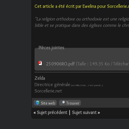
Cet article a été écrit par Ewelina pour Sorcelleri
"La religion orthodoxe ou orthodoxie est une religio
bible et se pratique dans des églises comme le chr
Pièces jointes
250906RO.pdf
(Taille : 149.35 Ko / Téléch
Zelda
Directrice générale
(ou folle à lier... c'est pareil...)
Sorcellerie.net
Site web
Trouver
«
Sujet précédent
|
Sujet suivant
»