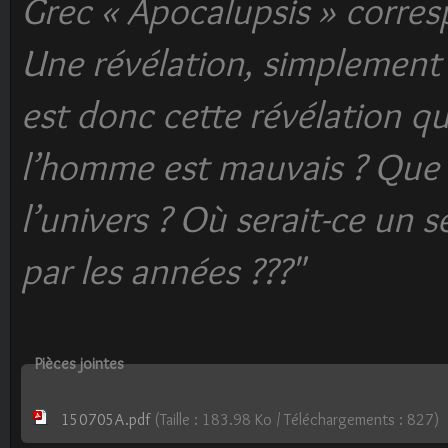
Grec « Apocalupsis » corresp
Une révélation, simplement 
est donc cette révélation 
l’homme est mauvais ? Que
l’univers ? Où serait-ce un 
par les années ???"
Pièces jointes
150705A.pdf
(Taille : 183.98 Ko / Téléchargements : 827)