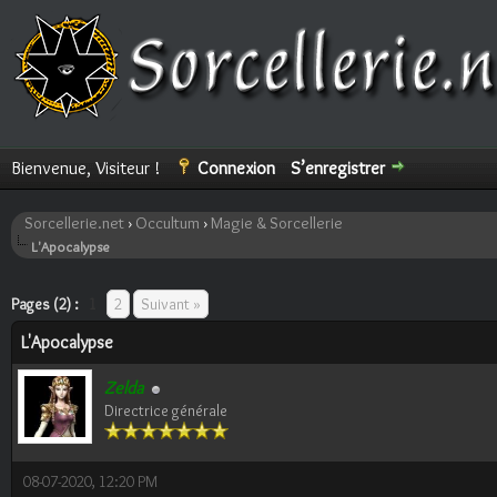
Bienvenue, Visiteur !
Connexion
S’enregistrer
Sorcellerie.net
›
Occultum
›
Magie & Sorcellerie
L'Apocalypse
ote(s))
Pages (2) :
1
2
Suivant »
L'Apocalypse
Zelda
Directrice générale
08-07-2020, 12:20 PM