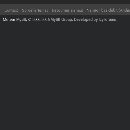
Contact
Sorcellerie.net
Retourner en haut
Version bas-débit (Archi
Moteur
MyBB
, © 2002-2026
MyBB Group
.
Developed by IcyForums