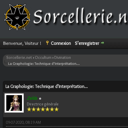
Bienvenue, Visiteur !
Connexion
S’enregistrer
Sorcellerie.net
›
Occultum
›
Divination
La Graphologie: Technique d’Interprétation...
ote(s))
La Graphologie: Technique d’Interprétation...
Zelda
Directrice générale
09-07-2020, 08:19 AM