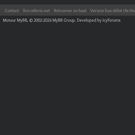
Contact
Sorcellerie.net
Retourner en haut
Version bas-débit (Archi
Moteur
MyBB
, © 2002-2026
MyBB Group
.
Developed by IcyForums