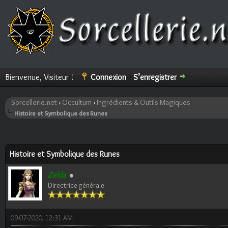
Bienvenue, Visiteur !
Connexion
S’enregistrer
Sorcellerie.net
›
Occultum
›
Ingrédients & Outils Magiques
Histoire et Symbolique des Runes
ote(s))
Histoire et Symbolique des Runes
Zelda
Directrice générale
09-07-2020, 12:31 AM