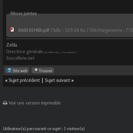
Pièces jointes
060505HSR.pdf
(Taille : 329.68 Ko / Téléchargements : 77
Zelda
Directrice générale
(ou folle à lier... c'est pareil...)
Sorcellerie.net
Site web
Trouver
«
Sujet précédent
|
Sujet suivant
»
Voir une version imprimable
Utilisateur(s) parcourant ce sujet : 1 visiteur(s)