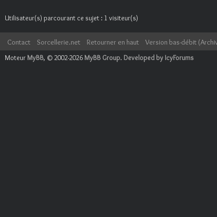
Utilisateur(s) parcourant ce sujet : 1 visiteur(s)
Contact
Sorcellerie.net
Retourner en haut
Version bas-débit (Archi
Moteur
MyBB
, © 2002-2026
MyBB Group
.
Developed by IcyForums