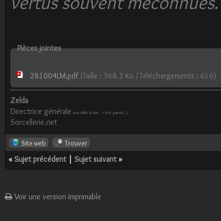
vertus souvent méconnues.
Pièces jointes
281004LM.pdf
(Taille : 368.3 Ko / Téléchargements : 656)
Zelda
Directrice générale
(ou folle à lier... c'est pareil...)
Sorcellerie.net
Site web
Trouver
«
Sujet précédent
|
Sujet suivant
»
Voir une version imprimable