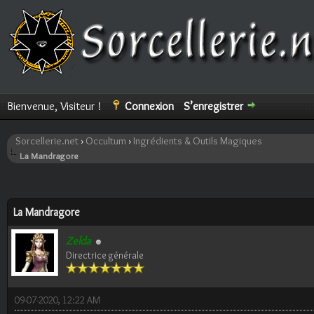
Bienvenue, Visiteur !
Connexion
S’enregistrer
Sorcellerie.net
›
Occultum
›
Ingrédients & Outils Magiques
La Mandragore
ote(s))
La Mandragore
Zelda
Directrice générale
09-07-2020, 12:22 AM