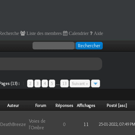
Recherche
Liste des membres
Calendrier
Aide
Pages (13) :
1
2
3
4
5
…
13
Suivant »
Auteur
Forum
Réponses
Affichages
Posté
[
asc
]
Voies de
DeathBreeze
0
11
25-01-2022, 07:49 P
l'Ombre