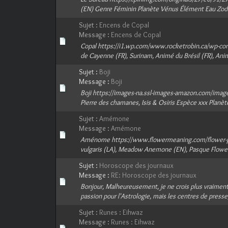
(EN) Genre Féminin Planète Vénus Élément Eau Zodia
Sujet :
Encens de Copal
Message :
Encens de Copal
Copal https://i1.wp.com/www.rocketrobin.ca/wp-con
de Cayenne (FR), Surinam, Animé du Brésil (FR), Anim
Sujet :
Boji
Message :
Boji
Boji https://images-na.ssl-images-amazon.com/imag
Pierre des chamanes, Isis & Osiris Espèce xxx Planèt
Sujet :
Amémone
Message :
Amémone
Aménome https://www.flowermeaning.com/flower-pic
vulgaris (LA), Meadow Anemone (EN), Pasque Flower 
Sujet :
Horoscope des journaux
Message :
RE: Horoscope des journaux
Bonjour, Malheureusement, je ne crois plus vraiment 
passion pour l'Astrologie, mais les centres de presse,
Sujet :
Runes : Eihwaz
Message :
Runes : Eihwaz