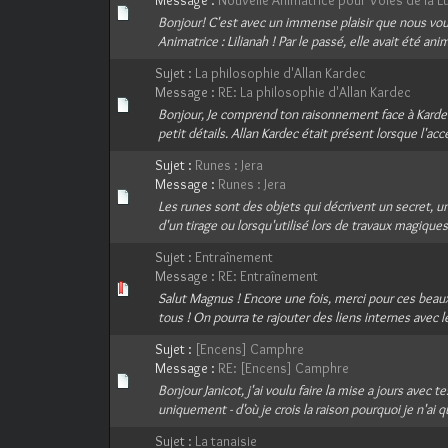
Message :
Nouvelle Animatrice pour Voies de la L
Bonjour! C'est avec un immense plaisir que nous v
Animatrice : Lilianah ! Par le passé, elle avait été anim
Sujet :
La philosophie d'Allan Kardec
Message :
RE: La philosophie d'Allan Kardec
Bonjour, Je comprend ton raisonnement face à Kardec.
petit détails. Allan Kardec était présent lorsque l'acce
Sujet :
Runes : Jera
Message :
Runes : Jera
Les runes sont des objets qui décrivent un secret, u
d'un tirage ou lorsqu'utilisé lors de travaux magiques
Sujet :
Entraînement
Message :
RE: Entraînement
Salut Magnus ! Encore une fois, merci pour ces beaux p
tous ! On pourra te rajouter des liens internes avec l
Sujet :
[Encens] Camphre
Message :
RE: [Encens] Camphre
Bonjour Janicot, j'ai voulu faire la mise a jours avec t
uniquement - d'où je crois la raison pourquoi je n'ai qu
Sujet :
La tanaisie