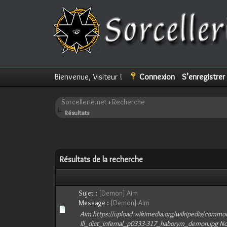
Bienvenue, Visiteur !
Connexion
S’enregistrer
Sorcellerie.net
›
Recherche
Résultats
Résultats de la recherche
Sujet :
[Demon] Aim
Message :
[Demon] Aim
Aim https://upload.wikimedia.org/wikipedia/commo
Ill_dict_infernal_p0333-317_haborym_demon.jpg No