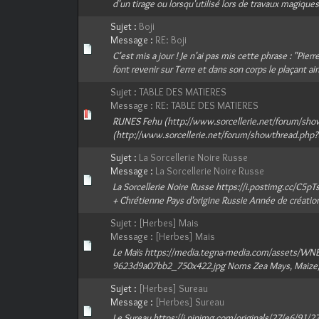
d'un tirage ou lorsqu'utilisé lors de travaux magiques
Sujet :
Boji
Message :
RE: Boji
C'est mis a jour ! Je n'ai pas mis cette phrase : "Pier
font revenir sur Terre et dans son corps le plaçant ains
Sujet :
TABLE DES MATIERES
Message :
RE: TABLE DES MATIERES
RUNES Fehu (http://www.sorcellerie.net/forum/sho
(http://www.sorcellerie.net/forum/showthread.php?t
Sujet :
La Sorcellerie Noire Russe
Message :
La Sorcellerie Noire Russe
La Sorcellerie Noire Russe https://i.postimg.cc/C5pT
+ Chrétienne Pays d'origine Russie Année de création
Sujet :
[Herbes] Mais
Message :
[Herbes] Mais
Le Maïs https://media.tegna-media.com/assets/WN
9623d9a07bb2_750x422.jpg Noms Zea Mays, Maize, C
Sujet :
[Herbes] Sureau
Message :
[Herbes] Sureau
Le Sureau https://i.pinimg.com/originals/27/e6/91