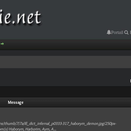
Portail
Message
ns/thumb/7/7a/Ill_dict_infernal_p0333-317_haborym_demon.jpg/250px-
m(s) Haborym, Harborim, Aym, A...