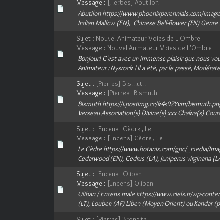
Message :
[Herbes] Abutilon
Abutilon https://www.phoenixperennials.com/images/
Indian Mallow (EN), Chinese Bell-flower (EN) Genre x
Sujet :
Nouvel Animateur Voies de L'Ombre
Message :
Nouvel Animateur Voies de L'Ombre
Bonjour! C'est avec un immense plaisir que nous v
Animateur : Nysrock ! Il a été, par le passé, Modéra
Sujet :
[Pierres] Bismuth
Message :
[Pierres] Bismuth
Bismuth https://i.postimg.cc/k4s9ZYvm/bismuth.pn
Verseau Association(s) Divine(s) xxx Chakra(s) Couro
Sujet :
[Encens] Cèdre , Le
Message :
[Encens] Cèdre , Le
Le Cèdre https://www.botanix.com/gpc/_media/Ima
Cedarwood (EN), Cedrus (LA), Juniperus virginana (LA)
Sujet :
[Encens] Oliban
Message :
[Encens] Oliban
Oliban / Encens male https://www.ciels.fr/wp-con
(LT), Louben (AF) Liben (Moyen-Orient) ou Kandar (p
Sujet :
[Pierres] Bronzite