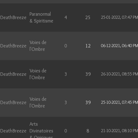
Paranormal
DeathBreeze
4
25
25-01-2022, 07:47 P
& Spiritisme
Voies de
DeathBreeze
0
12
06-12-2021, 06:40 P
l'Ombre
Voies de
DeathBreeze
3
39
26-10-2021, 08:55 P
l'Ombre
Voies de
DeathBreeze
3
39
25-10-2021, 07:45 P
l'Ombre
Arts
DeathBreeze
Divinatoires
0
8
21-10-2021, 08:10 P
& Oniriques