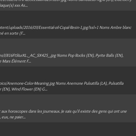
que(s) xxx As...
tent/uploads/2016/03/Essential-oil-Copal-Resin-1.jpg?ssl=1 Noms Ambre blanc
é en sorte (F...
es/I/816FtSIurXL._AC_SX425_.jpg Noms Pop Rocks (EN), Pyrite Balls (EN),
e Mars Élément F...
s/Anemone-Color-Meaning.jpg Noms Anemone Pulsatilla (LA), Pulsatilla
(EN), Wind Flower (EN) G...
aux horoscopes dans les journeaux. Je sais qu'il existe des gens qui ont une
 eux, ne paier...