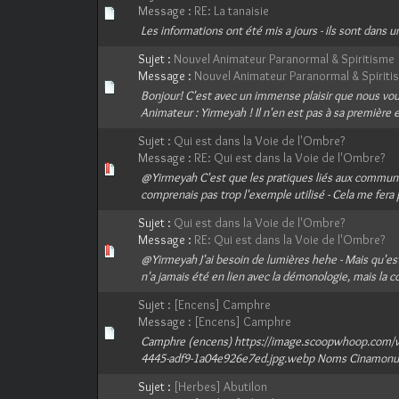
Message :
RE: La tanaisie
Les informations ont été mis a jours - ils sont dans 
Sujet :
Nouvel Animateur Paranormal & Spiritisme
Message :
Nouvel Animateur Paranormal & Spiriti
Bonjour! C'est avec un immense plaisir que nous v
Animateur : Yirmeyah ! Il n'en est pas à sa première 
Sujet :
Qui est dans la Voie de l'Ombre?
Message :
RE: Qui est dans la Voie de l'Ombre?
@Yirmeyah C'est que les pratiques liés aux communic
comprenais pas trop l'exemple utilisé - Cela me fera pl
Sujet :
Qui est dans la Voie de l'Ombre?
Message :
RE: Qui est dans la Voie de l'Ombre?
@Yirmeyah J'ai besoin de lumières hehe - Mais qu'est-ce
n'a jamais été en lien avec la démonologie, mais la 
Sujet :
[Encens] Camphre
Message :
[Encens] Camphre
Camphre (encens) https://image.scoopwhoop.com
4445-adf9-1a04e926e7ed.jpg.webp Noms Cinamonum c
Sujet :
[Herbes] Abutilon