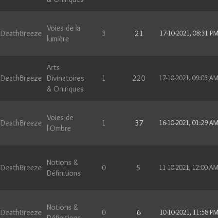
Voies de la
DeathBreeze
3
21
17-10-2021, 08:31 P
lumière
Arts
DeathBreeze
Divinatoires
1
220
17-10-2021, 09:03 A
& Oniriques
Voies de
DeathBreeze
1
37
16-10-2021, 01:29 A
l'Ombre
Notions &
DeathBreeze
0
5
11-10-2021, 12:00 A
Définitions
Notions &
DeathBreeze
0
6
10-10-2021, 11:58 P
Définitions