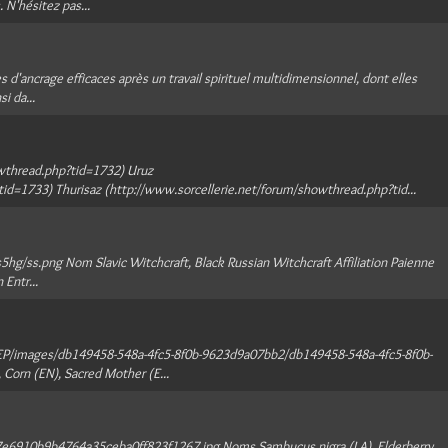
. N'hésitez pas...
res d'ancrage efficaces après un travail spirituel multidimensionnel, dont elles
i da...
wthread.php?tid=1732) Uruz
id=1733) Thurisaz (http://www.sorcellerie.net/forum/showthread.php?tid...
s5hg/ss.png Nom Slavic Witchcraft, Black Russian Witchcraft Affiliation Paienne
 Entr...
EP/images/db149458-548a-4fc5-8f0b-9623d9a07bb2/db149458-548a-4fc5-8f0b-
orn (EN), Sacred Mother (E...
/27e6910b9b4764a35ceba0ff823f1267.jpg Noms Sambucus nigra (LA), Elderberry