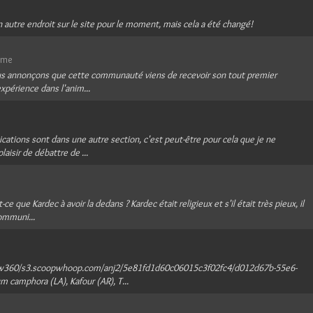
un autre endroit sur le site pour le moment, mais cela a été changé!
sme
ous annonçons que cette communauté viens de recevoir son tout premier
expérience dans l'anim...
ations sont dans une autre section, c'est peut-être pour cela que je ne
aisir de débattre de ...
 que Kardec à avoir la dedans ? Kardec était religieux et s'il était très pieux, il
communi...
/w360/s3.scoopwhoop.com/anj2/5e81fd1d60c06015c3f02fc4/d012d67b-55e6-
amphora (LA), Kafour (AR), T...