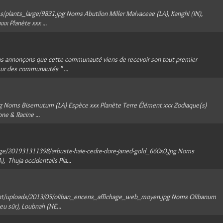
plants_large/9831.jpg Noms Abutilon Miller Malvaceae (LA), Kanghi (IN),
xx Planète xxx ...
ous annonçons que cette communauté viens de recevoir son tout premier
teur des communautés " ...
g Noms Bisemutum (LA) Espèce xxx Planète Terre Élément xxx Zodiaque(s)
ne & Racine ...
ge/201931311398/arbuste-haie-cedre-dore-janed-gold_660x0.jpg Noms
, Thuja occidentalis Pla...
tent/uploads/2013/05/oliban_encens_affichage_web_moyen.jpg Noms Olibanum
eu sûr), Loubnah (HE...