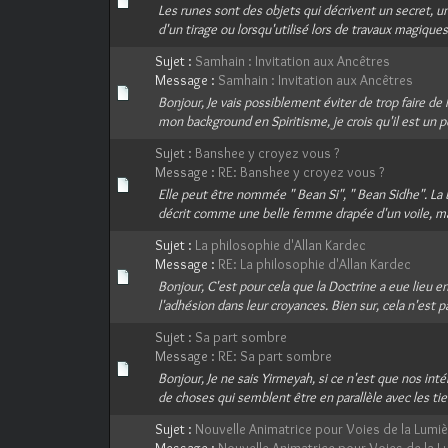
Les runes sont des objets qui décrivent un secret, u
d'un tirage ou lorsqu'utilisé lors de travaux magiques
Sujet :
Samhain : Invitation aux Ancêtres
Message :
Samhain : Invitation aux Ancêtres
Bonjour, Je vais possiblement éviter de trop faire de
mon background en Spiritisme, je crois qu'il est un p
Sujet :
Banshee y croyez vous ?
Message :
RE: Banshee y croyez vous ?
Elle peut être nommée " Bean Si", " Bean Sidhe". La B
décrit comme une belle femme drapée d'un voile, mais
Sujet :
La philosophie d'Allan Kardec
Message :
RE: La philosophie d'Allan Kardec
Bonjour, C'est pour cela que la Doctrine a eue lieu e
l'adhésion dans leur croyances. Bien sur, cela n'est pa
Sujet :
Sa part sombre
Message :
RE: Sa part sombre
Bonjour, Je ne sais Yirmeyah, si ce n'est que nos in
de choses qui semblent être en parallèle avec les ti
Sujet :
Nouvelle Animatrice pour Voies de la Lumi