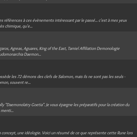
ques références à ces évènements intéressant par le passé... c'est à mes yeux
ès chimique, qu'e...
os, Agreas, Aguares, King of the East, Tamiel Affiliation Demonologie
eudomonarchia Daemon...
ossède les 72 démons des clefs de Salomon, mais ils ne sont pas les seuls -
omon, souvent re...
nolly "Daemonolatry Goetia". Je vous épargne les préparatifs pour la création du
 menti...
n concept, une idéologie. Voici un résumé de ce que représente cette Rune lors