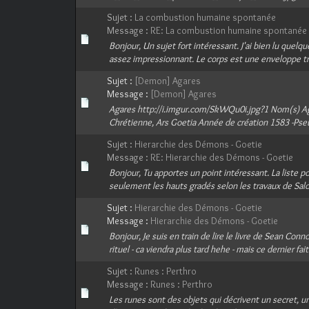
Sujet :
La combustion humaine spontanée
Message :
RE: La combustion humaine spontanée
Bonjour, Un sujet fort intéressant. J'ai bien lu quel
assez impressionnant. Le corps est une enveloppe tr
Sujet :
[Demon] Agares
Message :
[Demon] Agares
Agares http://i.imgur.com/SkWQu0i.jpg?1 Nom(s) Agar
Chrétienne, Ars Goetia Année de création 1583 -Ps
Sujet :
Hierarchie des Démons - Goetie
Message :
RE: Hierarchie des Démons - Goetie
Bonjour, Tu apportes un point intéressant. La liste p
seulement les hauts gradés selon les travaux de Sal
Sujet :
Hierarchie des Démons - Goetie
Message :
Hierarchie des Démons - Goetie
Bonjour, Je suis en train de lire le livre de Sean Con
rituel - ca viendra plus tard hehe - mais ce dernier fait
Sujet :
Runes : Perthro
Message :
Runes : Perthro
Les runes sont des objets qui décrivent un secret, u