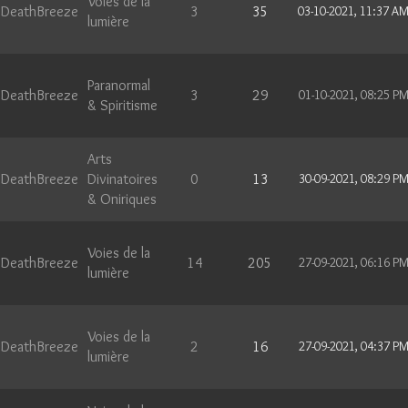
Voies de la
DeathBreeze
3
35
03-10-2021, 11:37 A
lumière
Paranormal
DeathBreeze
3
29
01-10-2021, 08:25 P
& Spiritisme
Arts
DeathBreeze
Divinatoires
0
13
30-09-2021, 08:29 P
& Oniriques
Voies de la
DeathBreeze
14
205
27-09-2021, 06:16 P
lumière
Voies de la
DeathBreeze
2
16
27-09-2021, 04:37 P
lumière