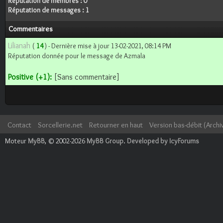
Réputation de membres : 0
Réputation de messages : 1
Commentaires
Lilianah
(
14
) - Dernière mise à jour 13-02-2021, 08:14 PM
Réputation donnée pour le message de Azmala
Positive (+1):
[Sans commentaire]
Contact
Sorcellerie.net
Retourner en haut
Version bas-débit (Archi
Moteur
MyBB
, © 2002-2026
MyBB Group
.
Developed by IcyForums