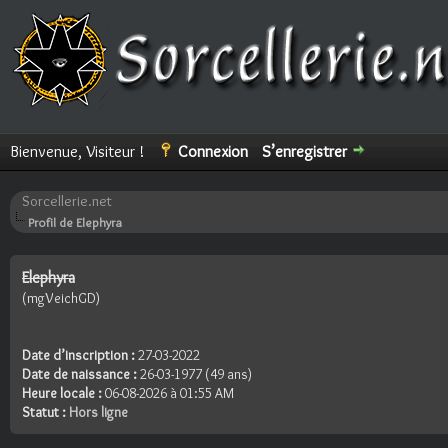
Bienvenue, Visiteur !
Connexion
S’enregistrer
Sorcellerie.net
Profil de Elephyra
Elephyra
(mgVeichGD)
Date d’inscription :
27-03-2022
Date de naissance :
26-03-1977 (49 ans)
Heure locale :
06-08-2026 à 01:55 AM
Statut :
Hors ligne