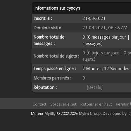
Informations sur cyncyn
Inscrit le :
21-09-2021
Dernière visite
21-09-2021, 06:58 AM
Nombre total de
0 (0 messages par jour |
messages :
messages)
0 (0 sujets par jour | 0 
Nombre total de sujets :
sujets)
Temps passé en ligne :
2 Minutes, 32 Secondes
Membres parrainés :
0
Réputation :
0
[
Détails
]
Contact
Sorcellerie.net
Retourner en haut
Version 
Moteur
MyBB
, © 2002-2026
MyBB Group
.
Developed by I