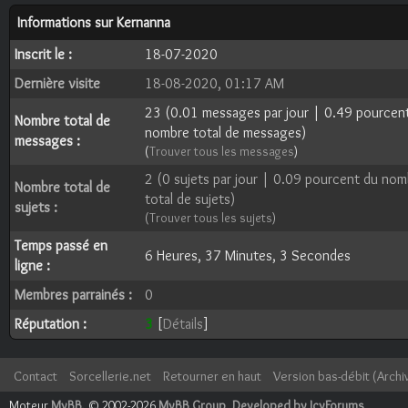
Informations sur Kernanna
Inscrit le :
18-07-2020
Dernière visite
18-08-2020, 01:17 AM
23 (0.01 messages par jour | 0.49 pourcen
Nombre total de
nombre total de messages)
messages :
(
Trouver tous les messages
)
2 (0 sujets par jour | 0.09 pourcent du nom
Nombre total de
total de sujets)
sujets :
(
Trouver tous les sujets
)
Temps passé en
6 Heures, 37 Minutes, 3 Secondes
ligne :
Membres parrainés :
0
Réputation :
3
[
Détails
]
Contact
Sorcellerie.net
Retourner en haut
Version bas-débit (Archi
Moteur
MyBB
, © 2002-2026
MyBB Group
.
Developed by IcyForums