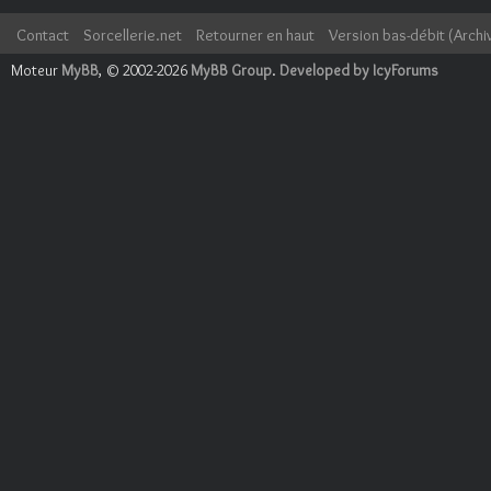
Contact
Sorcellerie.net
Retourner en haut
Version bas-débit (Archi
Moteur
MyBB
, © 2002-2026
MyBB Group
.
Developed by IcyForums