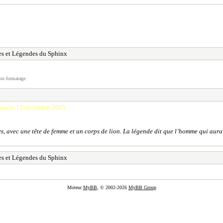
es et Légendes du Sphinx
on formatage.
e fois le 12 décembre 2005
.
avec une tête de femme et un corps de lion. La légende dit que l’homme qui aurait l
es et Légendes du Sphinx
Moteur
MyBB
, © 2002-2026
MyBB Group