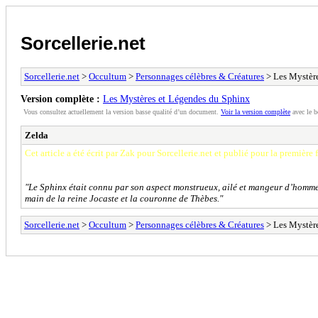
Sorcellerie.net
Sorcellerie.net
>
Occultum
>
Personnages célèbres & Créatures
> Les Mystèr
Version complète :
Les Mystères et Légendes du Sphinx
Vous consultez actuellement la version basse qualité d’un document.
Voir la version complète
avec le b
Zelda
Cet article a été écrit par Zak pour Sorcellerie.net et publié pour la premièr
"Le Sphinx était connu par son aspect monstrueux, ailé et mangeur d’hommes, 
main de la reine Jocaste et la couronne de Thèbes."
Sorcellerie.net
>
Occultum
>
Personnages célèbres & Créatures
> Les Mystèr